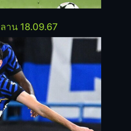
มิลาน 18.09.67