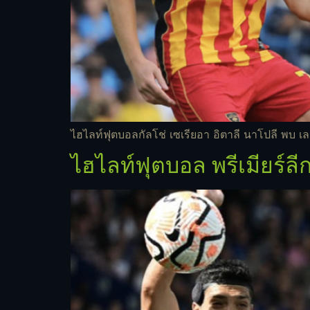
ไฮไลท์ฟุตบอลกัลโช่ เซเรียอา อิตาลี นาโปลี พบ เล
ไฮไลท์ฟุตบอล พรีเมียร์ลี