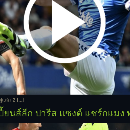
ฟูแล่ม 2 […]
ี้ยนส์ลีก ปารีส แซงต์ แชร์กแมง 