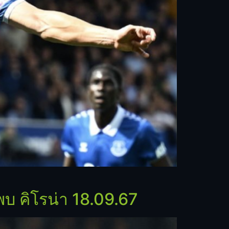
พบ คิโรน่า 18.09.67