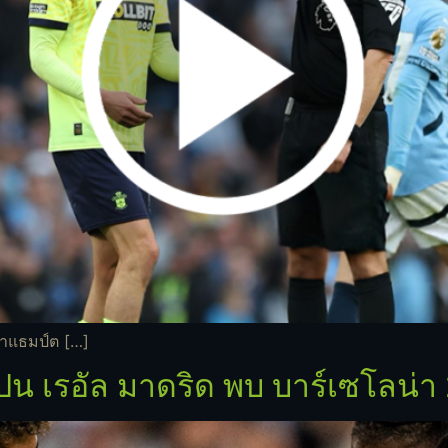
เซาแธมป์ต […]
ปน เรอัล มาดริด พบ บาร์เซโลน่า