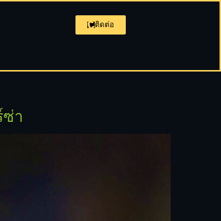
ติดต่อ
์ซ่า