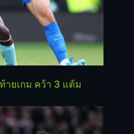
ท้ายเกม คว้า 3 แต้ม