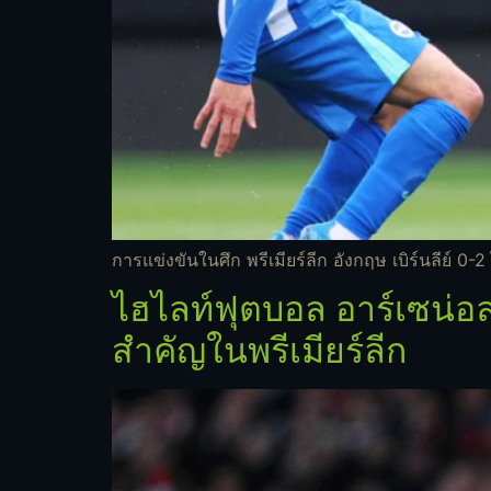
การแข่งขันในศึก พรีเมียร์ลีก อังกฤษ เบิร์นลีย์ 0-
ไฮไลท์ฟุตบอล อาร์เซน่อล
สำคัญในพรีเมียร์ลีก