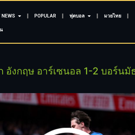
 NEWS
POPULAR
ฟุตบอล
มวยไทย
ชน
ีก อังกฤษ อาร์เซนอล 1-2 บอร์นมัธ