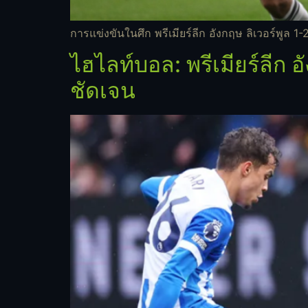
การแข่งขันในศึก พรีเมียร์ลีก อังกฤษ ลิเวอร์พูล 1-
ไฮไลท์บอล: พรีเมียร์ลีก อ
ชัดเจน