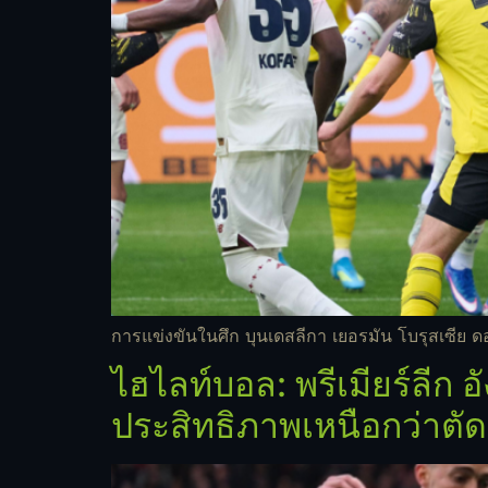
การแข่งขันในศึก บุนเดสลีกา เยอรมัน โบรุสเซีย ดอ
ไฮไลท์บอล: พรีเมียร์ลีก อ
ประสิทธิภาพเหนือกว่าตัด